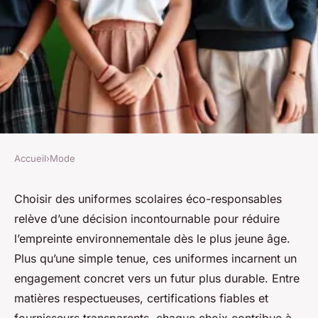
Accueil
›
Mode
MODE
Choisir des uniformes
Choisir des uniformes scolaires éco-responsables
relève d’une décision incontournable pour réduire
scolaires éco-responsables
l’empreinte environnementale dès le plus jeune âge.
pour un avenir durable
Plus qu’une simple tenue, ces uniformes incarnent un
engagement concret vers un futur plus durable. Entre
Juliette
•
6 octobre 2025
•
9 min de lecture
matières respectueuses, certifications fiables et