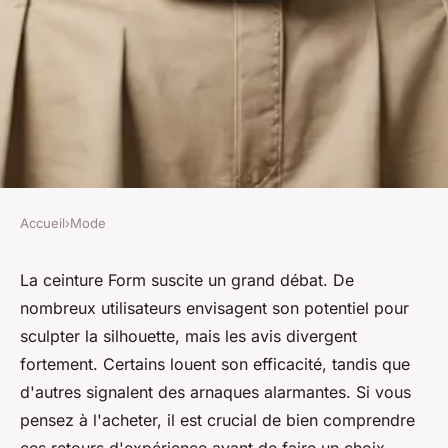
Accueil
›
Mode
MODE
Ceinture form avis : un atout
La ceinture Form suscite un grand débat. De
nombreux utilisateurs envisagent son potentiel pour
pour votre silhouette ?
sculpter la silhouette, mais les avis divergent
fortement. Certains louent son efficacité, tandis que
Juliette
•
28 mars 2025
•
4 min de lecture
d'autres signalent des arnaques alarmantes. Si vous
pensez à l'acheter, il est crucial de bien comprendre