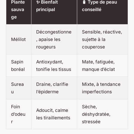
Plante
✨ Bienfait
🧴 Type de peau
sauva
principal
conseillé
ge
Décongestionne
Sensible, réactive,
Mélilot
, apaise les
sujette à la
rougeurs
couperose
Sapin
Antioxydant,
Mate, fatiguée,
boréal
tonifie les tissus
manque d’éclat
Surea
Draine, clarifie
Mixte, à tendance
u
l’épiderme
imperfections
Foin
Sèche,
Adoucit, calme
d’odeu
déshydratée,
les tiraillements
r
stressée