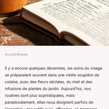
Accueil
›
Beaute
BEAUTE
Guide d'achat des crèmes
Il y a encore quelques décennies, les soins du visage
se préparaient souvent dans une vieille soupière de
visage naturelles : ingrédients
cuisine, avec des fleurs séchées, du miel et des
essentiels et critères de choix
infusions de plantes du jardin. Aujourd’hui, nos
routines sont plus sophistiquées, mais
Isambard
•
12/05/2026 08:17
•
9 min de lecture
paradoxalement, elles nous éloignent parfois de