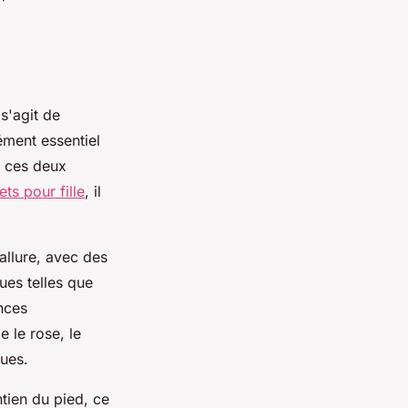
 s'agit de
ément essentiel
r ces deux
ts pour fille
, il
allure, avec des
es telles que
nces
 le rose, le
nues.
tien du pied, ce