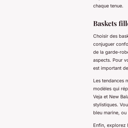
Juliette
•
28 mars 2025
•
4 min de lecture
chaque tenue.
Baskets fill
Choisir des baske
conjuguer confor
de la garde-rob
aspects. Pour 
est important de
Les tendances mo
modèles qui rép
Veja et New Bal
stylistiques. Vo
bleu marine, ou
Enfin, explorez 