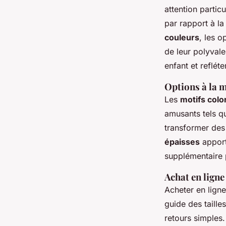
attention partic
par rapport à la 
couleurs
, les o
de leur polyval
enfant et reflét
Options à la m
Les
motifs colo
amusants tels q
transformer des
épaisses
apport
supplémentaire p
Achat en ligne
Acheter en lign
guide des taille
retours simples.