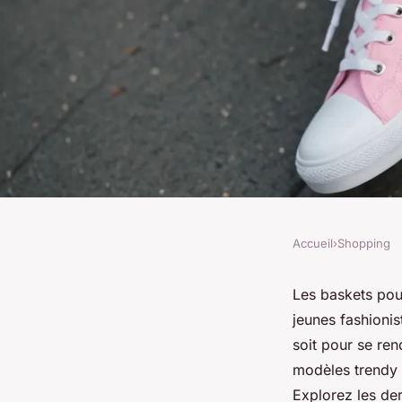
Accueil
›
Shopping
SHOPPING
Baskets fille : le duo
Les baskets pour
jeunes fashionis
confort et style
soit pour se re
modèles trendy s
Explorez les der