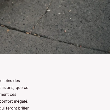
besoins des
ccasions, que ce
mment ces
confort inégalé.
ui feront briller