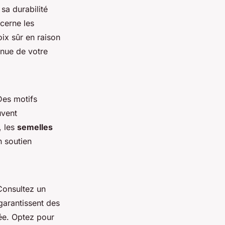
sa durabilité
ncerne les
oix sûr en raison
enue de votre
Des motifs
uvent
, les
semelles
 soutien
Consultez un
 garantissent des
rée. Optez pour