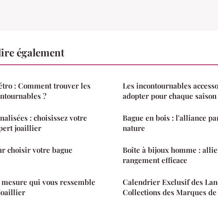
ire également
étro : Comment trouver les
Les incontournables access
ontournables ?
adopter pour chaque saison
alisées : choisissez votre
Bague en bois : l'alliance par
ert joaillier
nature
r choisir votre bague
Boîte à bijoux homme : alliez
rangement efficace
r mesure qui vous ressemble
Calendrier Exclusif des La
oaillier
Collections des Marques de